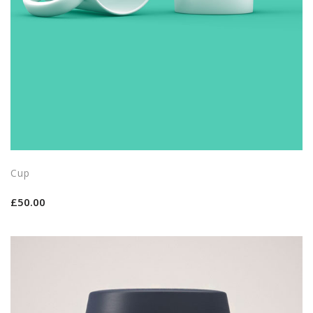
Cup
£
50.00