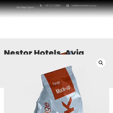
+357 23 722880
info@nestorhotel.com.cy
Ayia Napa, Cyprus
Nestor Hotels, Ayia
Napa, Cyprus
HOME
KITCHEN
FOOD PACKAGE