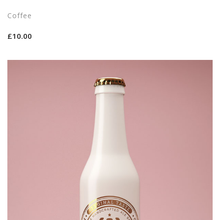
Coffee
£
10.00